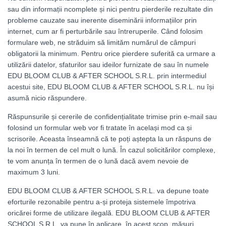
sau din informații ncomplete și nici pentru pierderile rezultate din
probleme cauzate sau inerente diseminării informațiilor prin
internet, cum ar fi perturbările sau întreruperile. Când folosim
formulare web, ne străduim să limităm numărul de câmpuri
obligatorii la minimum. Pentru orice pierdere suferită ca urmare a
utilizării datelor, sfaturilor sau ideilor furnizate de sau în numele
EDU BLOOM CLUB & AFTER SCHOOL S.R.L. prin intermediul
acestui site, EDU BLOOM CLUB & AFTER SCHOOL S.R.L. nu își
asumă nicio răspundere.
Răspunsurile și cererile de confidențialitate trimise prin e-mail sau
folosind un formular web vor fi tratate în același mod ca și
scrisorile. Aceasta înseamnă că te poți aștepta la un răspuns de
la noi în termen de cel mult o lună. În cazul solicitărilor complexe,
te vom anunța în termen de o lună dacă avem nevoie de
maximum 3 luni.
EDU BLOOM CLUB & AFTER SCHOOL S.R.L. va depune toate
eforturile rezonabile pentru a-și proteja sistemele împotriva
oricărei forme de utilizare ilegală. EDU BLOOM CLUB & AFTER
SCHOOL S.R.L. va pune în aplicare, în acest scop, măsuri