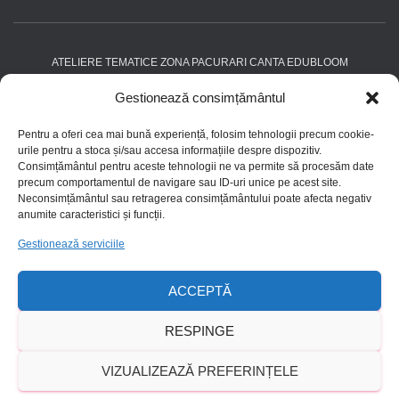
ATELIERE TEMATICE ZONA PACURARI CANTA EDUBLOOM
Gestionează consimțământul
DECLARAȚIE DE CONFIDENȚIALITATE (UE)
DESPRE NOI
Pentru a oferi cea mai bună experiență, folosim tehnologii precum cookie-
DISCLAIMER
FAQ
HOME
IMPRINT
urile pentru a stoca și/sau accesa informațiile despre dispozitiv.
Consimțământul pentru aceste tehnologii ne va permite să procesăm date
precum comportamentul de navigare sau ID-uri unice pe acest site.
ÎNSCRIERE ȘI CONTACT
POLITICA COOKIE
Neconsimțământul sau retragerea consimțământului poate afecta negativ
anumite caracteristici și funcții.
POLITICA DE CONFIDENȚIALITATE
Gestionează serviciile
POLITICA PRIVIND COOKIE-URILE (UE)
ACCEPTĂ
PREȚ AFTER SCHOOL IAȘI – CALITATE ȘI BENEFICII IN EDUCAȚIA
RESPINGE
COPILULUI
VIZUALIZEAZĂ PREFERINȚELE
SERVICII ȘI ACTIVITĂȚI