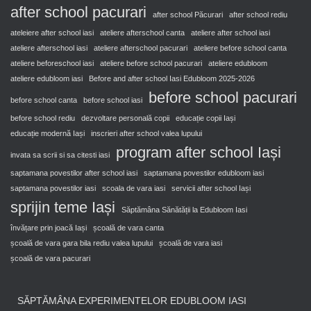
after school pacurari
after school Păcurari
after school rediu
ateleiere after school iasi
ateliere afterschool canta
ateliere after school iasi
ateliere afterschool iasi
ateliere afterschool pacurari
ateliere before school canta
ateliere beforeschool iasi
ateliere before school pacurari
ateliere edubloom
ateliere edubloom iasi
Before and after school Iasi Edubloom 2025-2026
before school pacurari
before school canta
before school iasi
before school rediu
dezvoltare personală copii
educație copii Iași
educație modernă Iași
inscrieri after school valea lupului
program after school Iași
invata sa scrii si sa citesti iasi
saptamana povestilor after school iasi
saptamana povestilor edubloom iasi
saptamana povestilor iasi
scoala de vara iasi
servicii after school Iași
sprijin teme Iași
Săptămâna Sănătății la Edubloom Iasi
învățare prin joacă Iași
școală de vara canta
școală de vara gara bila rediu valea lupului
școală de vara iasi
școală de vara pacurari
SĂPTĂMÂNA EXPERIMENTELOR EDUBLOOM IASI