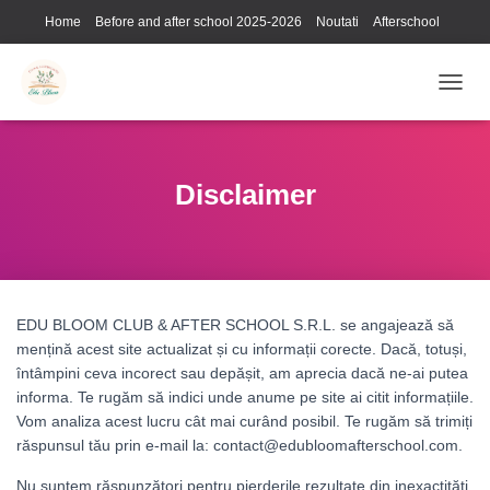
Home
Before and after school 2025-2026
Noutati
Afterschool
Galerie foto
Contact
Utile
T
O
G
G
L
Disclaimer
E
N
A
V
I
G
EDU BLOOM CLUB & AFTER SCHOOL S.R.L. se angajează să
A
mențină acest site actualizat și cu informații corecte. Dacă, totuși,
T
I
întâmpini ceva incorect sau depășit, am aprecia dacă ne-ai putea
O
informa. Te rugăm să indici unde anume pe site ai citit informațiile.
N
Vom analiza acest lucru cât mai curând posibil. Te rugăm să trimiți
răspunsul tău prin e-mail la: contact@edubloomafterschool.com.
Nu suntem răspunzători pentru pierderile rezultate din inexactități