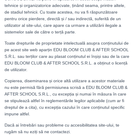
tehnice și organizatorice adecvate, ținând seama, printre altele,
de stadiul tehnicii. Cu toate acestea, nu va fi răspunzătoare
pentru orice pierdere, directă și / sau indirectă, suferită de un
utilizator al site-ului, care apare ca urmare a utilizării ilegale a
sistemelor sale de către o terță parte.
Toate drepturile de proprietate intelectuală asupra conținutului de
pe acest site web aparțin EDU BLOOM CLUB & AFTER SCHOOL
S.R.L. sau terților care au plasat conținutul ei înșiși sau de la care
EDU BLOOM CLUB & AFTER SCHOOL S.R.L. a obținut o licență
de utilizator.
Copierea, diseminarea și orice altă utilizare a acestor materiale
nu este permisă fără permisiunea scrisă a EDU BLOOM CLUB &
AFTER SCHOOL S.R.L., cu excepția și numai în măsura în care
se stipulează altfel în reglementările legilor aplicabile (cum ar fi
dreptul de a cita), cu excepția cazului în care conținutul specific
impune altfel.
Dacă ai întrebări sau probleme cu accesibilitatea site-ului, te
rugăm să nu eziți să ne contactezi.