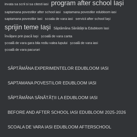
program after school Iași
invata sa scrii si sa citesti iasi
saptamana povestilor after school iasi
saptamana povestilor edubloom iasi
saptamana povestilor iasi
scoala de vara iasi
servicii after school Iași
sprijin teme Iași
Săptămâna Sănătății la Edubloom Iasi
învățare prin joacă Iași
școală de vara canta
școală de vara gara bila rediu valea lupului
școală de vara iasi
școală de vara pacurari
SĂPTĂMÂNA EXPERIMENTELOR EDUBLOOM IASI
SAPTAMANA POVESTILOR EDUBLOOM IASI
SĂPTĂMÂNA SĂNĂTĂȚII LA EDUBLOOM IASI
BEFORE AND AFTER SCHOOL IASI EDUBLOOM 2025-2026
SCOALA DE VARA IASI EDUBLOOM AFTERSCHOOL