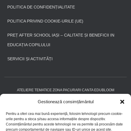
POLITICA DE CONFIDENȚIALITATE
POLITICA PRIVIND COOKIE-URILE (UE)
PREȚ AFTER SCHOOL IAȘI – CALITATE ȘI BENEFICII IN
EDUCAȚIA COPILULUI
SERVICII ȘI ACTIVITĂȚI
ATELIERE TEMATICE ZONA PACURARI CANTA EDUBLOOM
Gestionează consimțământul
DECLARAȚIE DE CONFIDENȚIALITATE (UE)
DESPRE NOI
Pentru a oferi cea mai bună experiență, folosim tehnologii precum cookie-
DISCLAIMER
FAQ
HOME
IMPRINT
urile pentru a stoca și/sau accesa informațiile despre dispozitiv.
Consimțământul pentru aceste tehnologii ne va permite să procesăm date
precum comportamentul de navigare sau ID-uri unice pe acest site.