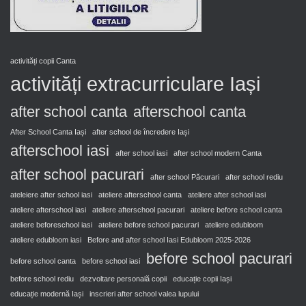
activități copii Canta
activități extracurriculare Iași
after school canta
afterschool canta
After School Canta Iași
after school de încredere Iași
afterschool iasi
after school iasi
after school modern Canta
after school pacurari
after school Păcurari
after school rediu
ateleiere after school iasi
ateliere afterschool canta
ateliere after school iasi
ateliere afterschool iasi
ateliere afterschool pacurari
ateliere before school canta
ateliere beforeschool iasi
ateliere before school pacurari
ateliere edubloom
ateliere edubloom iasi
Before and after school Iasi Edubloom 2025-2026
before school pacurari
before school canta
before school iasi
before school rediu
dezvoltare personală copii
educație copii Iași
educație modernă Iași
inscrieri after school valea lupului