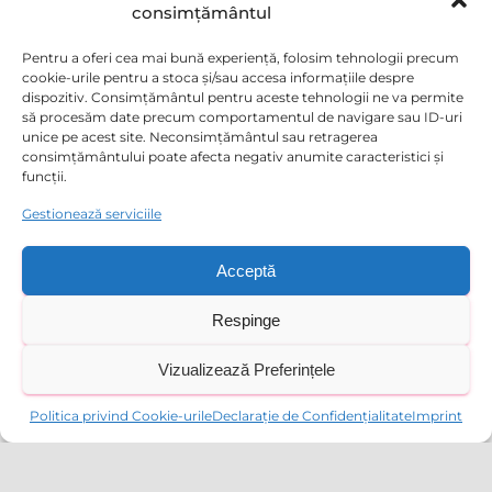
consimțământul
Masă
21 lei/zi
Pentru a oferi cea mai bună experiență, folosim tehnologii precum
Se plătește în funcție de prezență
cookie-urile pentru a stoca și/sau accesa informațiile despre
dispozitiv. Consimțământul pentru aceste tehnologii ne va permite
Meniu: ciorbă, fel principal și gustare
să procesăm date precum comportamentul de navigare sau ID-uri
unice pe acest site. Neconsimțământul sau retragerea
consimțământului poate afecta negativ anumite caracteristici și
funcții.
Activități și ateliere
Gestionează serviciile
Activitățile și atelierele tematice joacă un rol esențial în
dezvoltarea holistică a copiilor la Edubloom Club &
Acceptă
Afterschool. Iată câteva dintre beneficiile pe care le aduc:
Prin participarea la activități de grup, copiii învață să
Respinge
colaboreze, să comunice eficient și să își facă noi prieteni.
Aceste interacțiuni contribuie la creșterea încrederii în sine și
Vizualizează Preferințele
la dezvoltarea abilităților de lucru în echipă.
Atelierele de artă, teatru și muzică oferă copiilor ocazia să își
Politica privind Cookie-urile
Declarație de Confidențialitate
Imprint
exprime creativitatea și să exploreze noi forme de expresie
personală. Aceste activități le permit să-și dezvolte
imaginația și să descopere talente ascunse.