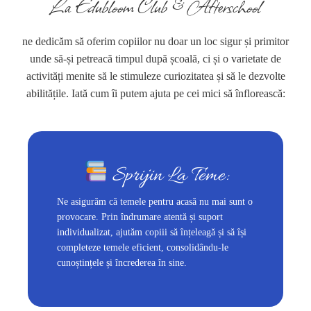
La Edubloom Club & Afterschool
ne dedicăm să oferim copiilor nu doar un loc sigur și primitor
unde să-și petreacă timpul după școală, ci și o varietate de
activități menite să le stimuleze curiozitatea și să le dezvolte
abilitățile. Iată cum îi putem ajuta pe cei mici să înflorească:
Sprijin La Teme:
Ne asigurăm că temele pentru acasă nu mai sunt o
provocare. Prin îndrumare atentă și suport
individualizat, ajutăm copiii să înțeleagă și să își
completeze temele eficient, consolidându-le
cunoștințele și încrederea în sine.