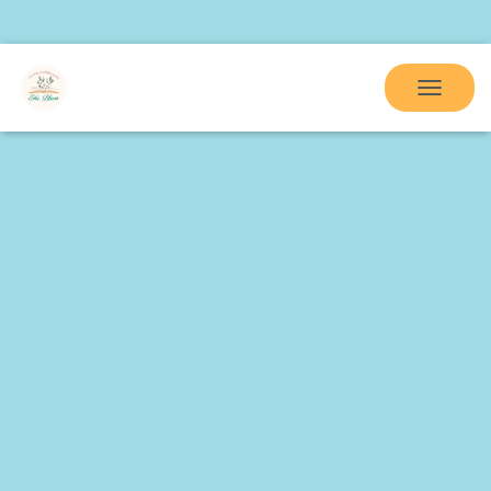
Home
Before and after school 2025-2026
Noutati
Afterschool
Galerie foto
Contact
Utile
T
O
G
G
L
E
N
A
V
I
G
A
T
I
O
N