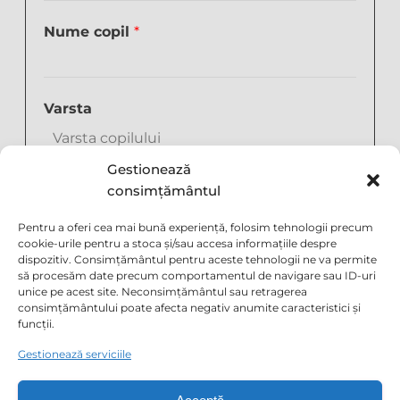
Nume copil
*
t
Varsta
a
u
c
Gestionează
o
Telefon
consimțământul
p
i
Pentru a oferi cea mai bună experiență, folosim tehnologii precum
l
cookie-urile pentru a stoca și/sau accesa informațiile despre
t
dispozitiv. Consimțământul pentru aceste tehnologii ne va permite
Email
*
a
să procesăm date precum comportamentul de navigare sau ID-uri
u
unice pe acest site. Neconsimțământul sau retragerea
consimțământului poate afecta negativ anumite caracteristici și
funcții.
Mesajul tau
Gestionează serviciile