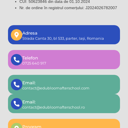
CUI: 50623846 din data de 01.10.2024
Nr. de ordine în registrul comerțului: J2024026782007
Adresa
Strada Canta 30, bl 533, parter, Iași, Romania
Telefon
0725 640 917
Email:
contact@edubloomafterschool.com
Email:
contact@edubloomafterschool.ro
Program