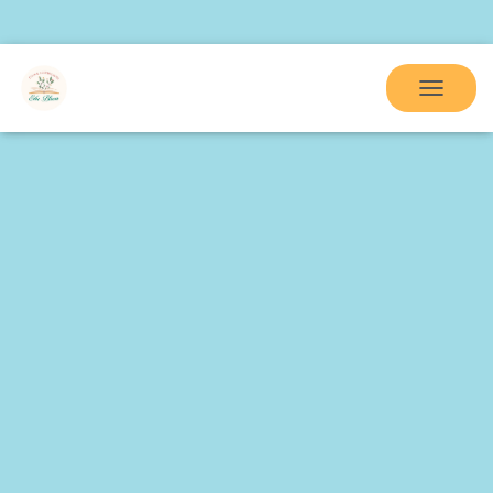
Home
Before and after school 2025-2026
Noutati
Afterschool
Galerie foto
Contact
Utile
T
O
G
G
L
E
N
A
V
I
G
A
T
I
O
N