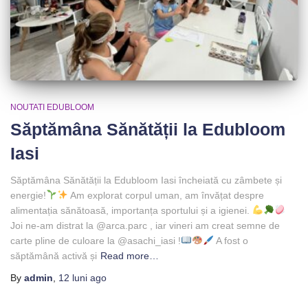
NOUTATI EDUBLOOM
Săptămâna Sănătății la Edubloom
Iasi
Săptămâna Sănătății la Edubloom Iasi încheiată cu zâmbete și
energie!
Am explorat corpul uman, am învățat despre
alimentația sănătoasă, importanța sportului și a igienei.
Joi ne-am distrat la @arca.parc , iar vineri am creat semne de
carte pline de culoare la @asachi_iasi !
A fost o
săptămână activă și
Read more…
By
admin
,
12 luni
ago