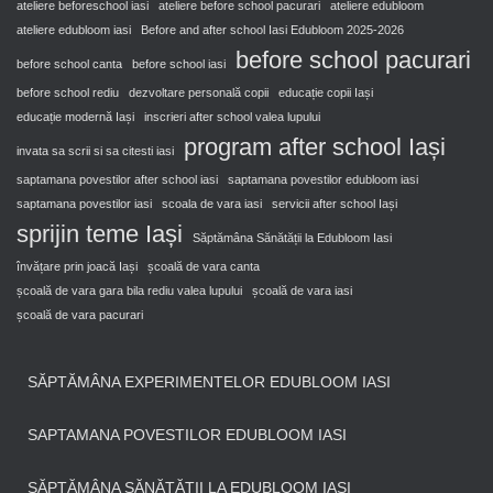
ateliere beforeschool iasi
ateliere before school pacurari
ateliere edubloom
ateliere edubloom iasi
Before and after school Iasi Edubloom 2025-2026
before school pacurari
before school canta
before school iasi
before school rediu
dezvoltare personală copii
educație copii Iași
educație modernă Iași
inscrieri after school valea lupului
program after school Iași
invata sa scrii si sa citesti iasi
saptamana povestilor after school iasi
saptamana povestilor edubloom iasi
saptamana povestilor iasi
scoala de vara iasi
servicii after school Iași
sprijin teme Iași
Săptămâna Sănătății la Edubloom Iasi
învățare prin joacă Iași
școală de vara canta
școală de vara gara bila rediu valea lupului
școală de vara iasi
școală de vara pacurari
SĂPTĂMÂNA EXPERIMENTELOR EDUBLOOM IASI
SAPTAMANA POVESTILOR EDUBLOOM IASI
SĂPTĂMÂNA SĂNĂTĂȚII LA EDUBLOOM IASI