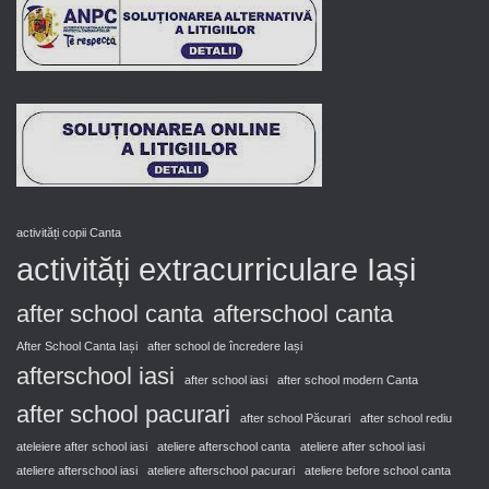
activități copii Canta
activități extracurriculare Iași
after school canta
afterschool canta
After School Canta Iași
after school de încredere Iași
afterschool iasi
after school iasi
after school modern Canta
after school pacurari
after school Păcurari
after school rediu
ateleiere after school iasi
ateliere afterschool canta
ateliere after school iasi
ateliere afterschool iasi
ateliere afterschool pacurari
ateliere before school canta