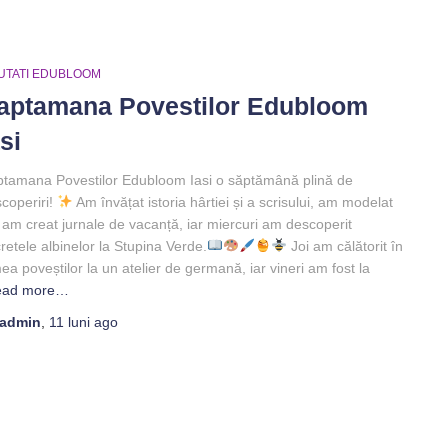
UTATI EDUBLOOM
aptamana Povestilor Edubloom
si
tamana Povestilor Edubloom Iasi o săptămână plină de
coperiri!
Am învățat istoria hârtiei și a scrisului, am modelat
, am creat jurnale de vacanță, iar miercuri am descoperit
retele albinelor la Stupina Verde.
Joi am călătorit în
ea poveștilor la un atelier de germană, iar vineri am fost la
ead more…
admin
,
11 luni
ago