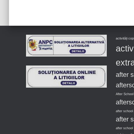
activități co
activ
extra
after 
afters
After School
afters
after schoo
after 
after school