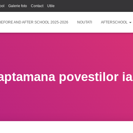
ool
Galerie foto
Contact
Utile
BEFORE AND AFTER SCHOOL 2025-2026
NOUTATI
AFTERSCHOOL
aptamana povestilor ia