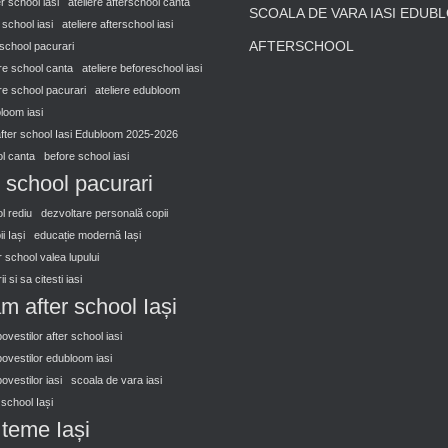
er school iasi
ateliere afterschool canta
SCOALA DE VARA IASI EDUB
r school iasi
ateliere afterschool iasi
AFTERSCHOOL
rschool pacurari
ore school canta
ateliere beforeschool iasi
ore school pacurari
ateliere edubloom
bloom iasi
after school Iasi Edubloom 2025-2026
l canta
before school iasi
 school pacurari
l rediu
dezvoltare personală copii
i Iași
educație modernă Iași
er school valea lupului
i si sa citesti iasi
m after school Iași
vestilor after school iasi
ovestilor edubloom iasi
vestilor iasi
scoala de vara iasi
r school Iași
n teme Iași