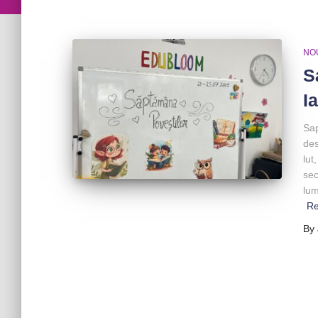
NO
S
Ia
Sap
des
lut
sec
lum
R
By