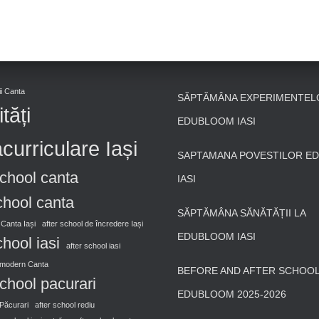
pii Canta
SĂPTĂMÂNA EXPERIMENTEL
ități
EDUBLOOM IASI
curriculare Iași
SAPTAMANA POVESTILOR E
school canta
IASI
chool canta
SĂPTĂMÂNA SĂNĂTĂȚII LA
 Canta Iași
after school de încredere Iași
EDUBLOOM IASI
chool iasi
after school iasi
l modern Canta
BEFORE AND AFTER SCHOOL 
school pacurari
EDUBLOOM 2025-2026
 Păcurari
after school rediu