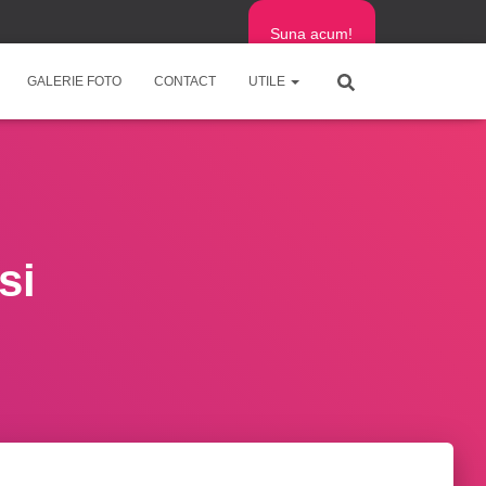
Suna acum!
GALERIE FOTO
CONTACT
UTILE
si