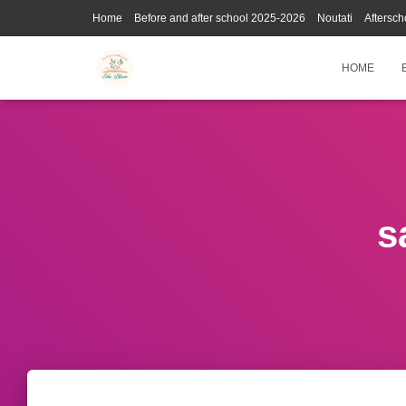
Home
Before and after school 2025-2026
Noutati
Aftersch
HOME
s