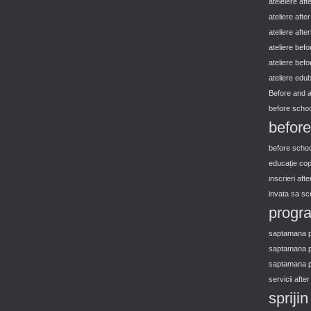
ateleiere aft
ateliere afte
ateliere afte
ateliere bef
ateliere bef
ateliere edu
Before and 
before schoo
before
before schoo
educație copi
inscrieri aft
invata sa scri
progra
saptamana po
saptamana p
saptamana po
servicii afte
spriji