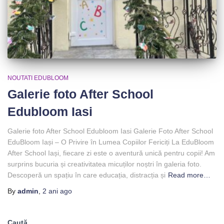
NOUTATI EDUBLOOM
Galerie foto After School
Edubloom Iasi
Galerie foto After School Edubloom Iasi Galerie Foto After School
EduBloom Iași – O Privire în Lumea Copiilor Fericiți La EduBloom
After School Iași, fiecare zi este o aventură unică pentru copii! Am
surprins bucuria și creativitatea micuților noștri în galeria foto.
Descoperă un spațiu în care educația, distracția și
Read more…
By
admin
,
2 ani
ago
Caută