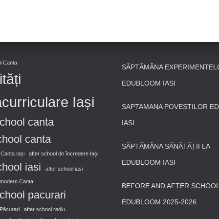
pii Canta
SĂPTĂMÂNA EXPERIMENTEL
ități
EDUBLOOM IASI
curriculare Iași
SAPTAMANA POVESTILOR E
school canta
IASI
chool canta
SĂPTĂMÂNA SĂNĂTĂȚII LA
 Canta Iași
after school de încredere Iași
EDUBLOOM IASI
chool iasi
after school iasi
l modern Canta
BEFORE AND AFTER SCHOOL 
school pacurari
EDUBLOOM 2025-2026
 Păcurari
after school rediu