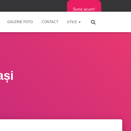
Suna acum!
GALERIE FOTO
CONTACT
UTILE
ași