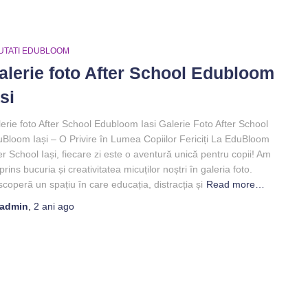
UTATI EDUBLOOM
alerie foto After School Edubloom
si
erie foto After School Edubloom Iasi Galerie Foto After School
Bloom Iași – O Privire în Lumea Copiilor Fericiți La EduBloom
er School Iași, fiecare zi este o aventură unică pentru copii! Am
prins bucuria și creativitatea micuților noștri în galeria foto.
coperă un spațiu în care educația, distracția și
Read more…
admin
,
2 ani
ago