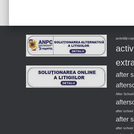
activități co
activ
extra
after 
afters
After School
afters
after schoo
after 
after school