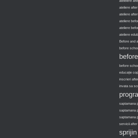
ateleiere aft
ateliere afte
ateliere afte
ateliere bef
ateliere bef
ateliere edu
Before and 
before schoo
before
before schoo
educație copi
inscrieri aft
invata sa scri
progra
saptamana po
saptamana p
saptamana po
servicii afte
spriji