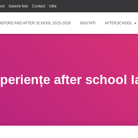
ool
Galerie foto
Contact
Utile
BEFORE AND AFTER SCHOOL 2025-2026
NOUTATI
AFTERSCHOOL
periențe after school I