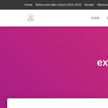
Home
Before and after school 2025-2026
Noutati
Aftersch
HOME
ex