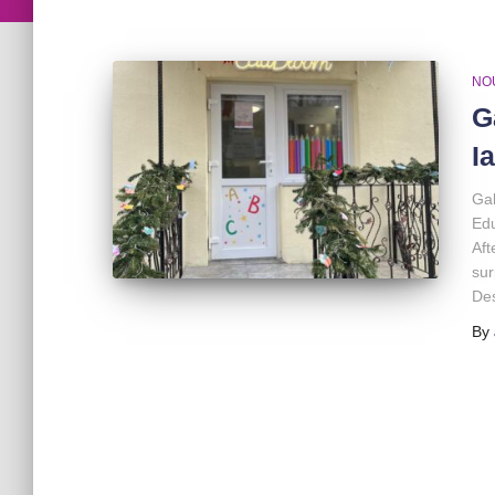
NO
G
Ia
Gal
Edu
Aft
sur
Des
By