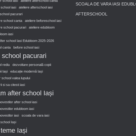
er school iasi
ateliere afterschool canta
SCOALA DE VARA IASI EDUB
r school iasi
ateliere afterschool iasi
AFTERSCHOOL
rschool pacurari
ore school canta
ateliere beforeschool iasi
ore school pacurari
ateliere edubloom
bloom iasi
after school Iasi Edubloom 2025-2026
l canta
before school iasi
 school pacurari
l rediu
dezvoltare personală copii
i Iași
educație modernă Iași
er school valea lupului
i si sa citesti iasi
m after school Iași
vestilor after school iasi
ovestilor edubloom iasi
vestilor iasi
scoala de vara iasi
r school Iași
n teme Iași