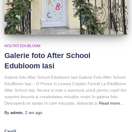
NOUTATI EDUBLOOM
Galerie foto After School
Edubloom Iasi
Galerie foto After School Edubloom Iasi Galerie Foto After School
EduBloom Iași – O Privire în Lumea Copiilor Fericiți La EduBloom
After School Iași, fiecare zi este o aventură unică pentru copii! Am
surprins bucuria și creativitatea micuților noștri în galeria foto.
Descoperă un spațiu în care educația, distracția și
Read more…
By
admin
,
2 ani
ago
Caută