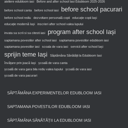
ateliere edubloom iasi
Before and after school Iasi Edubloom 2025-2026
before school pacurari
before school canta
before school iasi
before school rediu
dezvoltare personală copii
educație copii Iași
educație modernă Iași
inscrieri after school valea lupului
program after school Iași
invata sa scrii si sa citesti iasi
saptamana povestilor after school iasi
saptamana povestilor edubloom iasi
saptamana povestilor iasi
scoala de vara iasi
servicii after school Iași
sprijin teme Iași
Săptămâna Sănătății la Edubloom Iasi
învățare prin joacă Iași
școală de vara canta
școală de vara gara bila rediu valea lupului
școală de vara iasi
școală de vara pacurari
SĂPTĂMÂNA EXPERIMENTELOR EDUBLOOM IASI
SAPTAMANA POVESTILOR EDUBLOOM IASI
SĂPTĂMÂNA SĂNĂTĂȚII LA EDUBLOOM IASI