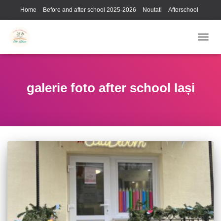
Home
Before and after school 2025-2026
Noutati
Afterschool
Galerie foto
Contact
Utile
TOGG
NAVIG
galerie foto after school Iași