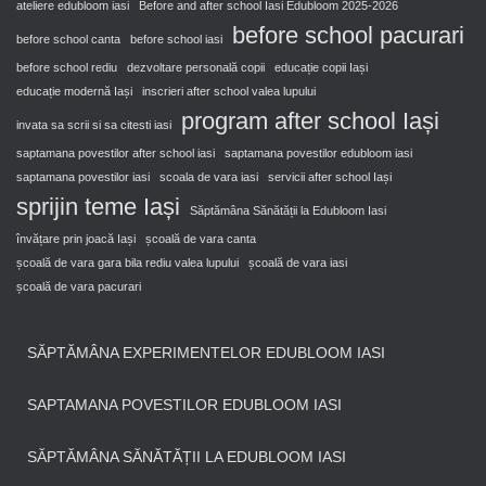
ateliere edubloom iasi
Before and after school Iasi Edubloom 2025-2026
before school pacurari
before school canta
before school iasi
before school rediu
dezvoltare personală copii
educație copii Iași
educație modernă Iași
inscrieri after school valea lupului
program after school Iași
invata sa scrii si sa citesti iasi
saptamana povestilor after school iasi
saptamana povestilor edubloom iasi
saptamana povestilor iasi
scoala de vara iasi
servicii after school Iași
sprijin teme Iași
Săptămâna Sănătății la Edubloom Iasi
învățare prin joacă Iași
școală de vara canta
școală de vara gara bila rediu valea lupului
școală de vara iasi
școală de vara pacurari
SĂPTĂMÂNA EXPERIMENTELOR EDUBLOOM IASI
SAPTAMANA POVESTILOR EDUBLOOM IASI
SĂPTĂMÂNA SĂNĂTĂȚII LA EDUBLOOM IASI