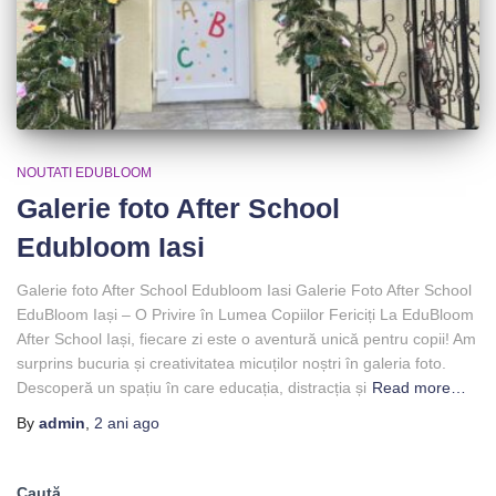
NOUTATI EDUBLOOM
Galerie foto After School
Edubloom Iasi
Galerie foto After School Edubloom Iasi Galerie Foto After School
EduBloom Iași – O Privire în Lumea Copiilor Fericiți La EduBloom
After School Iași, fiecare zi este o aventură unică pentru copii! Am
surprins bucuria și creativitatea micuților noștri în galeria foto.
Descoperă un spațiu în care educația, distracția și
Read more…
By
admin
,
2 ani
ago
Caută